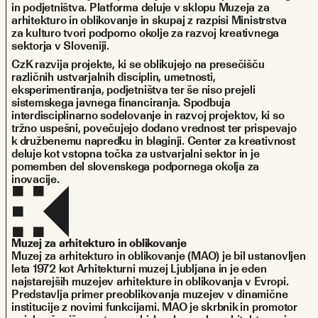
in podjetništva. Platforma deluje v sklopu Muzeja za 
arhitekturo in oblikovanje in skupaj z razpisi Ministrstva 
za kulturo tvori podporno okolje za razvoj kreativnega 
sektorja v Sloveniji.
CzK razvija projekte, ki se oblikujejo na presečišču 
različnih ustvarjalnih disciplin, umetnosti, 
eksperimentiranja, podjetništva ter še niso prejeli 
sistemskega javnega financiranja. Spodbuja 
interdisciplinarno sodelovanje in razvoj projektov, ki so 
tržno uspešni, povečujejo dodano vrednost ter prispevajo 
k družbenemu napredku in blaginji. Center za kreativnost 
deluje kot vstopna točka za ustvarjalni sektor in je 
pomemben del slovenskega podpornega okolja za 
inovacije.
Muzej za arhitekturo in oblikovanje
Muzej za arhitekturo in oblikovanje (MAO) je bil ustanovljen 
leta 1972 kot Arhitekturni muzej Ljubljana in je eden 
najstarejših muzejev arhitekture in oblikovanja v Evropi. 
Predstavlja primer preoblikovanja muzejev v dinamične 
institucije z novimi funkcijami. MAO je skrbnik in promotor 