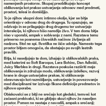
namenjenih prostorov. Skupaj preoblikujejo koncept 
oblikovanja kot prakso ustvarjanja odnosov med predmeti, 
prostori, telesi in domišljijo.
To je njihov skupni dom: intimno okolje, kjer se bitja 
orientirajo v odnosu drug do drugega. Tu opazujejo, se 
odzivajo in se prilagajajo drug drugemu ter ustvarjajo 
interakcije, ki njihovo hišo naredijo živo. V tem domu bitja 
niso v uporabi, ampak v sobivanju z nami. Razstava temu 
primerno ne posnema človeških načinov življenja ali 
nadzora. Stol ne spi. Svetilka ne išče udobja. Namesto tega 
prostor bitjem omogoča, da obstajajo po svojih lastnih 
pravilih.
Bitja, ki naseljujejo ta dom, izhajajo iz oblikovalskih praks, 
med katerimi so Soft Baroque, Lara Bohinc, Dan Adlešič, 
Juicy Marbles in drugi. Razstava poskuša razširiti meje 
oblikovanja in združuje modo, oblikovanje izdelkov, razvoj 
hrane in druge ustvarjalne prakse, ki oblikovanje 
obravnavajo kot razmišljanje, ustvarjanje in povezovanje 
med disciplinami ter izzivajo fiksne definicije predmetov in 
njihove uporabe.
Obiskovalci se z bitji ne srečajo kot gledalci, temveč kot 
začasni prebivalci, ki se gibljejo skozi njihov že naseljen 
prostor. Pomen ne nastaja z navodili, ampak s srečanji; 