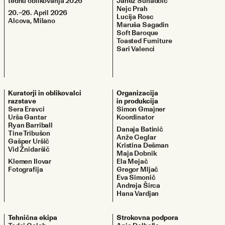
tednu oblikovanja 2026
Janez Suhadolc
Nejc Prah
20.–26. April 2026
Lucija Rosc
Alcova, Milano
Maruša Sagadin
Soft Baroque
Toasted Furniture
Sari Valenci
Kuratorji in oblikovalci 
Organizacija
razstave
in produkcija
Sera Eravci
Simon Gmajner
Urša Gantar
Koordinator
Ryan Barriball
Danaja Batinič
Tine Tribušon
Anže Ceglar
Gašper Uršič
Kristina Dešman
Vid Žnidaršič
Maja Dobnik
Klemen Ilovar
Ela Mejač
Fotografija
Gregor Mljač
Eva Simonič
Andreja Širca
Hana Vardjan
Tehnična ekipa
Strokovna podpora