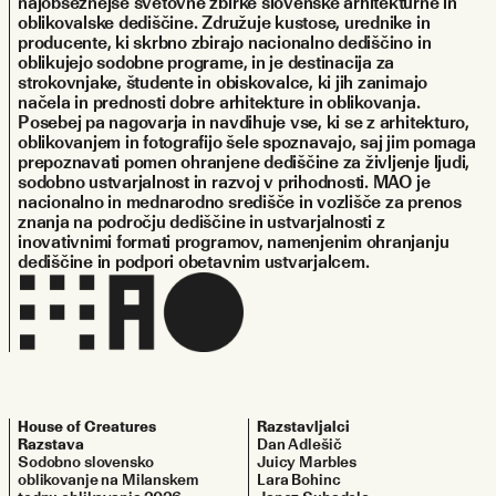
najobsežnejše svetovne zbirke slovenske arhitekturne in 
oblikovalske dediščine. Združuje kustose, urednike in 
producente, ki skrbno zbirajo nacionalno dediščino in 
oblikujejo sodobne programe, in je destinacija za 
strokovnjake, študente in obiskovalce, ki jih zanimajo 
načela in prednosti dobre arhitekture in oblikovanja. 
Posebej pa nagovarja in navdihuje vse, ki se z arhitekturo, 
oblikovanjem in fotografijo šele spoznavajo, saj jim pomaga 
prepoznavati pomen ohranjene dediščine za življenje ljudi, 
sodobno ustvarjalnost in razvoj v prihodnosti. MAO je 
nacionalno in mednarodno središče in vozlišče za prenos 
znanja na področju dediščine in ustvarjalnosti z 
inovativnimi formati programov, namenjenim ohranjanju 
dediščine in podpori obetavnim ustvarjalcem.
House of Creatures
Razstavljalci
Razstava
Dan Adlešič
Sodobno slovensko
Juicy Marbles
oblikovanje na Milanskem
Lara Bohinc