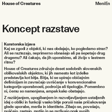
House of Creatures
Meni
En
Koncept razstave
Kuratorska izjava
Kaj se zgodi z objekti, ki nas obdajajo, ko pogledamo stran? 
Ali se raztezajo, neprimerno obnašajo ali pa šepetajo drug 
drugemu? Ali čakajo, da jih uporabimo, ali živijo v lastnem 
ritmu?
House of Creatures združuje deset sodobnih slovenskih 
oblikovalskih objektov, ki jih namesto kot izdelke 
predstavlja kot bitja. Bitja, ki se upirajo običajnim 
definicijam in zavračajo uvrščanje v konvencionalne 
kategorije uporabnosti, področja ali tipologije. Pomembno 
ni, čemu so namenjena, ampak kako obstajajo.
Z razširjanjem, upogibanjem in razveljavljanjem ustaljenih 
idej o obliki in funkciji vsako bitje poruši naša pričakovanja 
glede uporabe, merila in identitete. Zibajo se, povešajo, 
puščajo, rastejo, motijo in se razlivajo prek svojih 