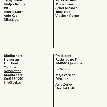
Tadej Golob
Anja Delbello
Matjaž Rozina
Miloš Kosec
PR
Janez Mesarič
Manca Košir
Tanja Pak
Anja Kos
Vladimir Vidmar
Nika Žigon
Sledite nam
Producent
Instagram
Rusjanov trg 7
Facebook
SI-1000 Ljubljana
Youtube
for Whom
Newsletter
Sledite nam
Maja Vardjan
(0)15484270
Director
info@czk.si
Anja Zorko
Head of CzK